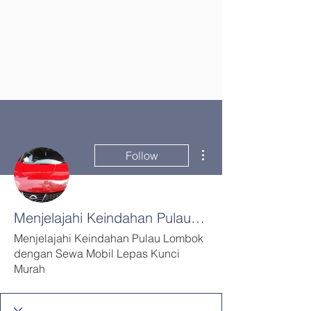
More actions
Follow
Menjelajahi Keindahan Pulau Lombok dengan Sewa Mobil Lepas Kunci Murah
Menjelajahi Keindahan Pulau Lombok
dengan Sewa Mobil Lepas Kunci
Murah